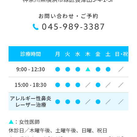
お問い合わせ・ご予約
診療時間
月
火
水
木
金
土
日・祝
9:00 - 12:30
●
●
●
▲
●
●
／
15:00 - 18:30
●
●
●
／
●
／
／
アレルギー性鼻炎
●
●
●
／
●
／
／
レーザー治療
▲
：女性医師
休診日／木曜午後、土曜午後、日曜、祝日