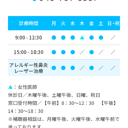
そこに AI はあるんか？
2022年05月23日
診療時間
月
火
水
木
金
土
日・祝
FIRE！
9:00 - 12:30
●
●
●
▲
●
●
／
2022年03月03日
3月3日の世界に
15:00 - 18:30
●
●
●
／
●
／
／
アレルギー性鼻炎
2022年01月31日
●
●
●
／
●
／
／
レーザー治療
横浜キッド
▲
：女性医師
2022年01月14日
休診日／木曜午後、土曜午後、日曜、祝日
2022年 新年のご挨拶
窓口受付時間／【午前】8：30～12：30 【午後】
14：30～18：30
※補聴器相談は、月曜午後、火曜午後、水曜午前で
2021年のブログ
承っております