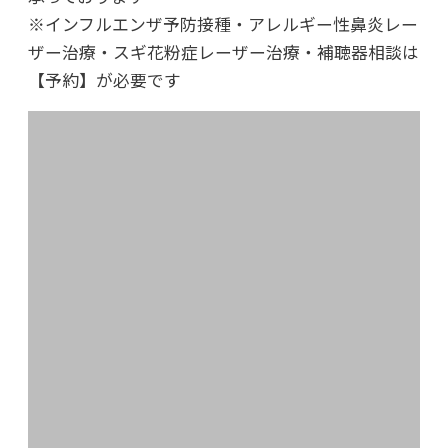
※インフルエンザ予防接種・アレルギー性鼻炎レー
2021年11月29日
ザー治療・スギ花粉症レーザー治療・補聴器相談は
日々是好日
【予約】が必要です
2021年09月10日
コロナウィルス奮闘記
2021年06月30日
東北大震災から10年、心は今も
2021年01月15日
さよならウィリー
2020年のブログ
2020年12月30日