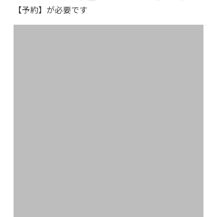
【予約】が必要です
2021年09月10日
コロナウィルス奮闘記
2021年06月30日
東北大震災から10年、心は今も
2021年01月15日
さよならウィリー
2020年のブログ
2020年12月30日
年末あいさつ