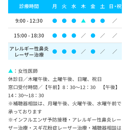
診療時間
月
火
水
木
金
土
日・祝
FIRE！
9:00 - 12:30
●
●
●
▲
●
●
／
2022年03月03日
3月3日の世界に
15:00 - 18:30
●
●
●
／
●
／
／
アレルギー性鼻炎
2022年01月31日
●
●
●
／
●
／
／
レーザー治療
横浜キッド
▲
：女性医師
2022年01月14日
休診日／木曜午後、土曜午後、日曜、祝日
2022年 新年のご挨拶
窓口受付時間／【午前】8：30～12：30 【午後】
14：30～18：30
※補聴器相談は、月曜午後、火曜午後、水曜午前で
2021年のブログ
承っております
※インフルエンザ予防接種・アレルギー性鼻炎レー
2021年11月29日
ザー治療・スギ花粉症レーザー治療・補聴器相談は
日々是好日