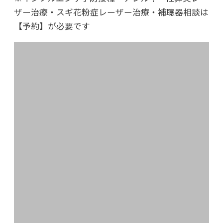
ザー治療・スギ花粉症レーザー治療・補聴器相談は
日々是好日
【予約】が必要です
2021年09月10日
コロナウィルス奮闘記
2021年06月30日
東北大震災から10年、心は今も
2021年01月15日
さよならウィリー
2020年のブログ
2020年12月30日
年末あいさつ