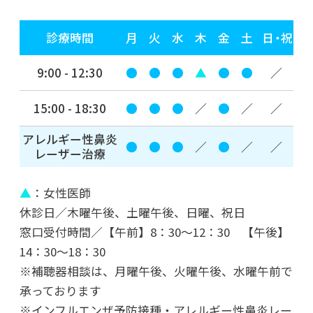
2022年05月23日
診療時間
月
火
水
木
金
土
日・祝
FIRE！
9:00 - 12:30
●
●
●
▲
●
●
／
2022年03月03日
3月3日の世界に
15:00 - 18:30
●
●
●
／
●
／
／
アレルギー性鼻炎
2022年01月31日
●
●
●
／
●
／
／
レーザー治療
横浜キッド
▲
：女性医師
2022年01月14日
休診日／木曜午後、土曜午後、日曜、祝日
2022年 新年のご挨拶
窓口受付時間／【午前】8：30～12：30 【午後】
14：30～18：30
※補聴器相談は、月曜午後、火曜午後、水曜午前で
2021年のブログ
承っております
※インフルエンザ予防接種・アレルギー性鼻炎レー
2021年11月29日