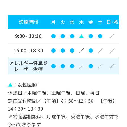
2022年05月23日
診療時間
月
火
水
木
金
土
日・祝
FIRE！
9:00 - 12:30
●
●
●
▲
●
●
／
2022年03月03日
3月3日の世界に
15:00 - 18:30
●
●
●
／
●
／
／
アレルギー性鼻炎
2022年01月31日
●
●
●
／
●
／
／
レーザー治療
横浜キッド
▲
：女性医師
2022年01月14日
休診日／木曜午後、土曜午後、日曜、祝日
2022年 新年のご挨拶
窓口受付時間／【午前】8：30～12：30 【午後】
14：30～18：30
※補聴器相談は、月曜午後、火曜午後、水曜午前で
2021年のブログ
承っております