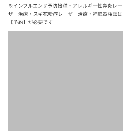
※インフルエンザ予防接種・アレルギー性鼻炎レー
2021年11月29日
ザー治療・スギ花粉症レーザー治療・補聴器相談は
日々是好日
【予約】が必要です
2021年09月10日
コロナウィルス奮闘記
2021年06月30日
東北大震災から10年、心は今も
2021年01月15日
さよならウィリー
2020年のブログ
2020年12月30日