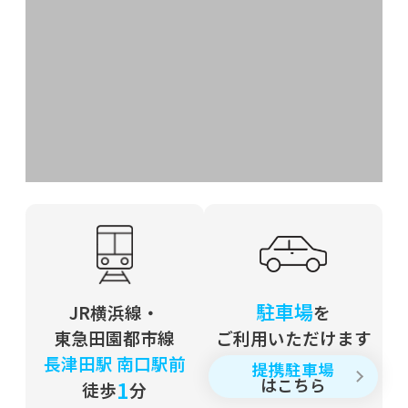
2020年のブログ
2020年12月30日
年末あいさつ
2020年12月04日
東西文化の融合
2020年08月20日
夏の東北探訪記
2020年06月30日
駐車場
JR横浜線・
を
コロナウィルスと世界
東急田園都市線
ご利用いただけます
長津田駅 南口駅前
提携駐車場
2020年05月13日
はこちら
1
徒歩
分
医師会副会長就任