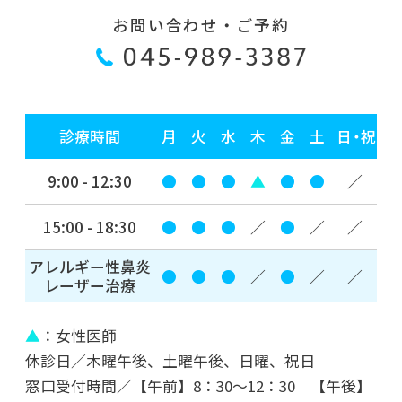
お問い合わせ・ご予約
2022年06月06日
そこに AI はあるんか？
2022年05月23日
診療時間
月
火
水
木
金
土
日・祝
FIRE！
9:00 - 12:30
●
●
●
▲
●
●
／
2022年03月03日
3月3日の世界に
15:00 - 18:30
●
●
●
／
●
／
／
アレルギー性鼻炎
2022年01月31日
●
●
●
／
●
／
／
レーザー治療
横浜キッド
▲
：女性医師
2022年01月14日
休診日／木曜午後、土曜午後、日曜、祝日
2022年 新年のご挨拶
窓口受付時間／【午前】8：30～12：30 【午後】