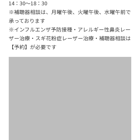
14：30～18：30
※補聴器相談は、月曜午後、火曜午後、水曜午前で
2021年のブログ
承っております
※インフルエンザ予防接種・アレルギー性鼻炎レー
2021年11月29日
ザー治療・スギ花粉症レーザー治療・補聴器相談は
日々是好日
【予約】が必要です
2021年09月10日
コロナウィルス奮闘記
2021年06月30日
東北大震災から10年、心は今も
2021年01月15日
さよならウィリー