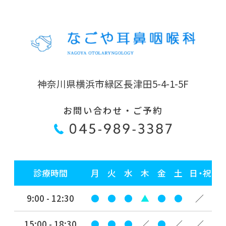
能登地震JMAT派遣出動①
2022年のブログ
2022年07月11日
神奈川県横浜市緑区長津田5-4-1-5F
ただ平和のためだけに
お問い合わせ・ご予約
2022年06月06日
そこに AI はあるんか？
2022年05月23日
診療時間
月
火
水
木
金
土
日・祝
FIRE！
9:00 - 12:30
●
●
●
▲
●
●
／
2022年03月03日
3月3日の世界に
15:00 - 18:30
●
●
●
／
●
／
／