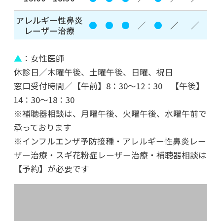
アレルギー性鼻炎
2022年01月31日
●
●
●
／
●
／
／
レーザー治療
横浜キッド
▲
：女性医師
2022年01月14日
休診日／木曜午後、土曜午後、日曜、祝日
2022年 新年のご挨拶
窓口受付時間／【午前】8：30～12：30 【午後】
14：30～18：30
※補聴器相談は、月曜午後、火曜午後、水曜午前で
2021年のブログ
承っております
※インフルエンザ予防接種・アレルギー性鼻炎レー
2021年11月29日
ザー治療・スギ花粉症レーザー治療・補聴器相談は
日々是好日
【予約】が必要です
2021年09月10日
コロナウィルス奮闘記