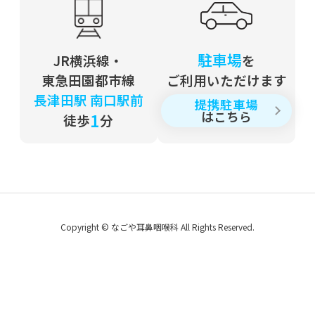
夏の東北探訪記
2020年06月30日
駐車場
JR横浜線・
を
コロナウィルスと世界
東急田園都市線
ご利用いただけます
長津田駅 南口駅前
提携駐車場
2020年05月13日
はこちら
1
徒歩
分
医師会副会長就任
2019年のブログ
2019年11月15日
Copyright © なごや耳鼻咽喉科 All Rights Reserved.
ベルリンの壁の向こうに
2019年09月24日
青葉ブルー・リーブスのＨＡＫＡ物語（第