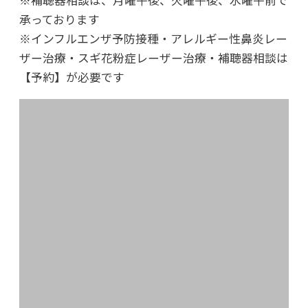
※補聴器相談は、月曜午後、火曜午後、水曜午前で
2021年のブログ
承っております
※インフルエンザ予防接種・アレルギー性鼻炎レー
2021年11月29日
ザー治療・スギ花粉症レーザー治療・補聴器相談は
日々是好日
【予約】が必要です
2021年09月10日
コロナウィルス奮闘記
2021年06月30日
東北大震災から10年、心は今も
2021年01月15日
さよならウィリー
2020年のブログ