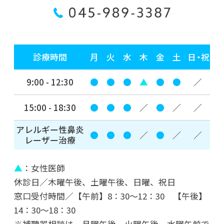
2022年06月06日
そこに AI はあるんか？
2022年05月23日
診療時間
月
火
水
木
金
土
日・祝
FIRE！
9:00 - 12:30
●
●
●
▲
●
●
／
2022年03月03日
3月3日の世界に
15:00 - 18:30
●
●
●
／
●
／
／
アレルギー性鼻炎
2022年01月31日
●
●
●
／
●
／
／
レーザー治療
横浜キッド
▲
：女性医師
2022年01月14日
休診日／木曜午後、土曜午後、日曜、祝日
2022年 新年のご挨拶
窓口受付時間／【午前】8：30～12：30 【午後】
14：30～18：30